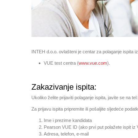
INTEH d.o.o. ovlašteni je centar za polaganje ispita 
VUE test centra (
www.vue.com
).
Zakazivanje ispita:
Ukoliko želite prijaviti polaganje ispita, javite se na tel
Za prijavu ispita pripremite ili pošaljite sljedeće podat
Ime i prezime kandidata
Pearson VUE ID (ako prvi put polažete ispit iz
Adresa, telefon, e-mail