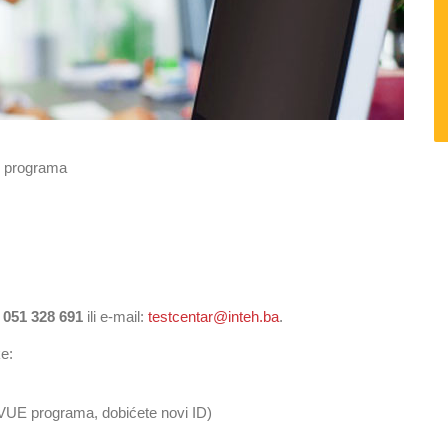
iz programa
:
051 328 691
ili e-mail:
testcentar@inteh.ba
.
ke:
 VUE programa, dobićete novi ID)