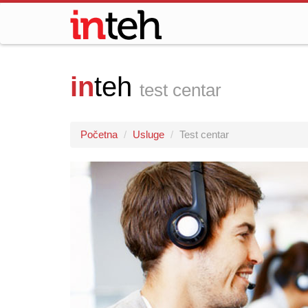
in
teh
test centar
Početna
Usluge
Test centar