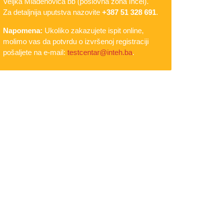
Veljka Mlađenovića bb (poslovna zona Incel).
Za detaljnija uputstva nazovite
+387 51 328 691
.
Napomena:
Ukoliko zakazujete ispit online,
molimo vas da potvrdu o izvršenoj registraciji
pošaljete na e-mail:
testcentar@inteh.ba
.