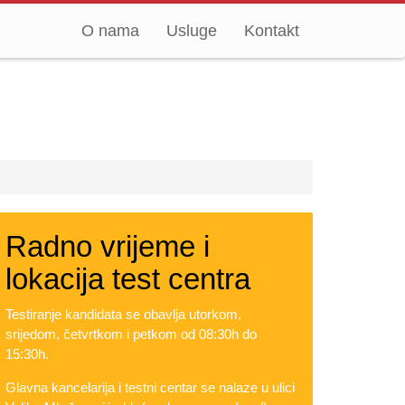
O nama
Usluge
Kontakt
Radno vrijeme i
lokacija test centra
Testiranje kandidata se obavlja utorkom,
srijedom, četvrtkom i petkom od 08:30h do
15:30h.
Glavna kancelarija i testni centar se nalaze u ulici