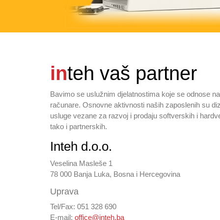
in
teh vaš partner
Bavimo se uslužnim djelatnostima koje se odnose na 
računare. Osnovne aktivnosti naših zaposlenih su diz
usluge vezane za razvoj i prodaju softverskih i hardv
tako i partnerskih.
Inteh d.o.o.
Veselina Masleše 1
78 000 Banja Luka, Bosna i Hercegovina
Uprava
Tel/Fax: 051 328 690
E-mail:
office@inteh.ba