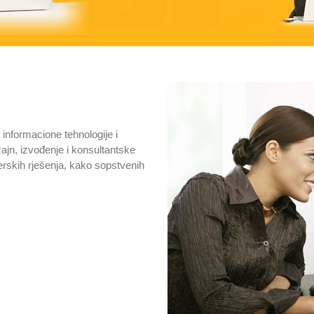
informacione tehnologije i
ajn, izvođenje i konsultantske
erskih rješenja, kako sopstvenih