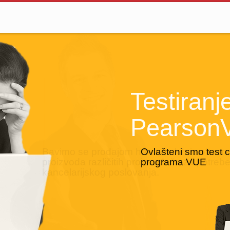
Testiranje iz pro
Prodaja s
PearsonVUE
hardver
Bavimo se prodajom h
proizvoda različitih 
kancelarijskog poslov