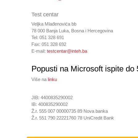
Test centar
Veljka Mlađenovića bb
78 000 Banja Luka, Bosna i Hercegovina
Tel: 051 328 691
Fax: 051 328 692
E-mail:
testcentar@inteh.ba
Popusti na Microsoft ispite do
Više na
linku
JIB: 4400835290002
IB: 400835290002
Ž.r. 555 007 00000735 89 Nova banka
Ž.r. 551 790 22221760 78 UniCredit Bank