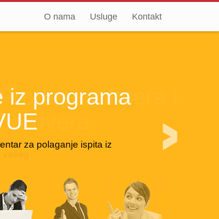
O nama
Usluge
Kontakt
grama
oftvera i
a
ardverskih i softverskih
Ovlašteni smo test centar za polaganje ispita iz
proizvođača za potrebe vašeg
programa VUE
anja.